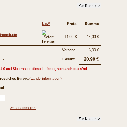
Lb.*
Preis
Summe
örperstudie
14,99 €
14,99 €
Versand:
6,00 €
20,99
€
5 €
Gesamt:
01 €
und Sie erhalten diese Lieferung
versandkostenfrei
.
restliches Europa
(Länderinformation)
al
-
Weiter einkaufen