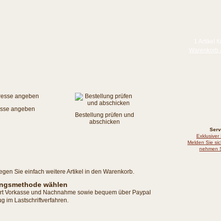
1 Artikel f
Warenkorb 
sse angeben
Bestellung prüfen und
abschicken
Serv
Exklusiver
Melden Sie sic
nehmen S
egen Sie einfach weitere Artikel in den Warenkorb.
lungsmethode wählen
iert Vorkasse und Nachnahme sowie bequem über Paypal
g im Lastschriftverfahren.