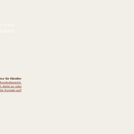
ür 14,99 €
anzeigen
ice für Händler
 Komfortbereich:
h direkt an oder
ie Kontakt auf!